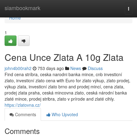
Home
siambookmark
Togg
navi
Home
1
Cena Unce Zlata A 10g Zlata
john4b00rah2
753 days ago
News
Discuss
Find cena stríbra, ceska narodni banka mince, cnb investicní
zlato, investicní zlato cena with Euro for zlato výkup, zlato prodej,
výkup zlata, investicní zlato brno and prodej mincí, cena zlata,
prodej zlata praha, ceská mincovna zlato, ceská národní banka
zlaté mince, prodej stribra, zlato v prírode and zlaté cihly.
https://zlatovna.cz/
Comments
Who Upvoted
Comments