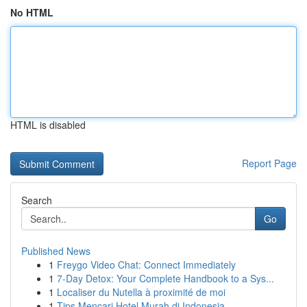
No HTML
HTML is disabled
Report Page
Search
Go
Published News
1
Freygo Video Chat: Connect Immediately
1
7-Day Detox: Your Complete Handbook to a Sys...
1
Localiser du Nutella à proximité de moi
1
Tips Mencari Hotel Murah di Indonesia