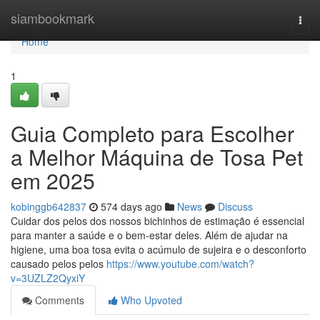
Home
siambookmark
Togg
navi
Home
1
Guia Completo para Escolher
a Melhor Máquina de Tosa Pet
em 2025
kobinggb642837
574 days ago
News
Discuss
Cuidar dos pelos dos nossos bichinhos de estimação é essencial
para manter a saúde e o bem-estar deles. Além de ajudar na
higiene, uma boa tosa evita o acúmulo de sujeira e o desconforto
causado pelos pelos
https://www.youtube.com/watch?
v=3UZLZ2QyxiY
Comments
Who Upvoted