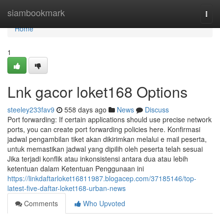
Home
siambookmark
Togg
navi
Home
1
Lnk gacor loket168 Options
steeley233fav9
558 days ago
News
Discuss
Port forwarding: If certain applications should use precise network
ports, you can create port forwarding policies here. Konfirmasi
jadwal pengambilan tiket akan dikirimkan melalui e mail peserta,
untuk memastikan jadwal yang dipilih oleh peserta telah sesuai
Jika terjadi konflik atau inkonsistensi antara dua atau lebih
ketentuan dalam Ketentuan Penggunaan ini
https://linkdaftarloket16811987.blogacep.com/37185146/top-
latest-five-daftar-loket168-urban-news
Comments
Who Upvoted