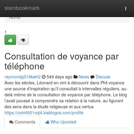
Home
siambookmark
Togg
navi
Home
1
Consultation de voyance par
téléphone
raymondg319kwh2
549 days ago
News
Discuss
Avec les siècles, Léonard en vint à découvrir dans Phil voyance
une source d’inspiration qu’il consultait à intervalles réguliers, au-
delà même de la consultation de voyance par téléphone. Le blog
l’avait poussé à comprendre sa relation à la nature, au figurant
des sens dans la étude religieuse et aux vertus
https://ovinit001vqi4.losblogos.com/profile
Comments
Who Upvoted