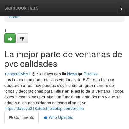
Home
siambookmark
Togg
navi
Home
1
La mejor parte de ventanas de
pvc calidades
irvingc095bjx7
539 days ago
News
Discuss
Los tiempos en que todas las ventanas de PVC eran blancas
quedaron atrás; hoy puedes elegir entre un gran número de
tonos y decoraciones para influir en el estilo de la ventana. Todos
estos mecanismos permiten un funcionamiento óptimo y que se
adapta a las necesidades de cada cliente, ya
https://daveyu318utq5.theisblog.com/profile
Comments
Who Upvoted