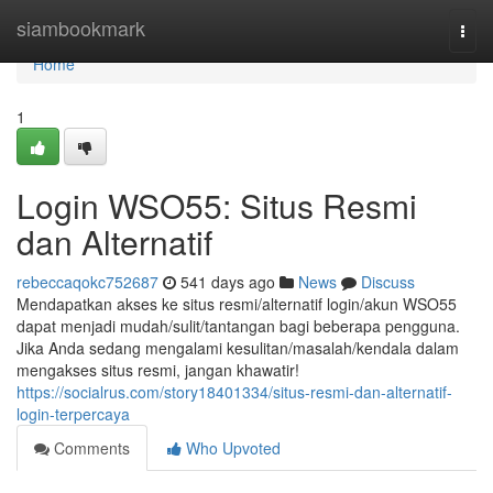
Home
siambookmark
Togg
navi
Home
1
Login WSO55: Situs Resmi
dan Alternatif
rebeccaqokc752687
541 days ago
News
Discuss
Mendapatkan akses ke situs resmi/alternatif login/akun WSO55
dapat menjadi mudah/sulit/tantangan bagi beberapa pengguna.
Jika Anda sedang mengalami kesulitan/masalah/kendala dalam
mengakses situs resmi, jangan khawatir!
https://socialrus.com/story18401334/situs-resmi-dan-alternatif-
login-terpercaya
Comments
Who Upvoted