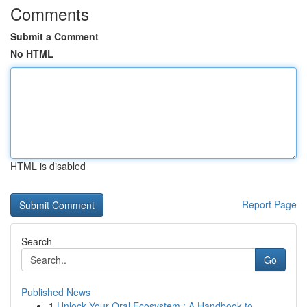
Comments
Submit a Comment
No HTML
HTML is disabled
Report Page
Search
Go
Published News
1
Unlock Your Oral Ecosystem : A Handbook to ...