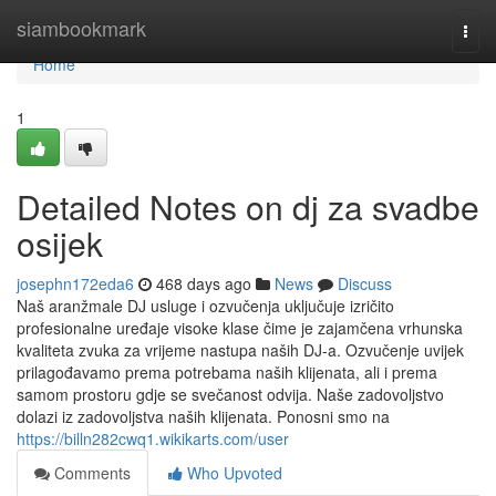
Home
siambookmark
Togg
navi
Home
1
Detailed Notes on dj za svadbe
osijek
josephn172eda6
468 days ago
News
Discuss
Naš aranžmale DJ usluge i ozvučenja uključuje izričito
profesionalne uređaje visoke klase čime je zajamčena vrhunska
kvaliteta zvuka za vrijeme nastupa naših DJ-a. Ozvučenje uvijek
prilagođavamo prema potrebama naših klijenata, ali i prema
samom prostoru gdje se svečanost odvija. Naše zadovoljstvo
dolazi iz zadovoljstva naših klijenata. Ponosni smo na
https://billn282cwq1.wikikarts.com/user
Comments
Who Upvoted