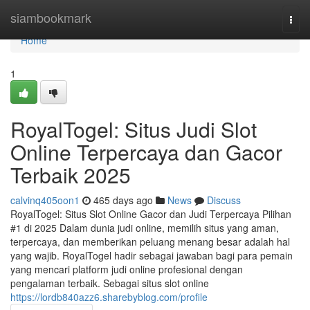
Home
siambookmark
Togg
navi
Home
1
RoyalTogel: Situs Judi Slot
Online Terpercaya dan Gacor
Terbaik 2025
calvinq405oon1
465 days ago
News
Discuss
RoyalTogel: Situs Slot Online Gacor dan Judi Terpercaya Pilihan
#1 di 2025 Dalam dunia judi online, memilih situs yang aman,
terpercaya, dan memberikan peluang menang besar adalah hal
yang wajib. RoyalTogel hadir sebagai jawaban bagi para pemain
yang mencari platform judi online profesional dengan
pengalaman terbaik. Sebagai situs slot online
https://lordb840azz6.sharebyblog.com/profile