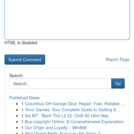
HTML is disabled
Report Page
Search
Go
Published News
1
Columbus OH Garage Door Repair: Fast, Reliable ...
1
Yono Games: Your Complete Guide to Getting &...
1
Soi MT · Bạch Thủ Lô 22: Chốt Số Hôm Nay
1
Buy copyright Online: A Comprehensive Explanation
1
Our Origin and Loyalty – Win888
1
Akol Global Nedir, Kurucusu Ne Yapar ?