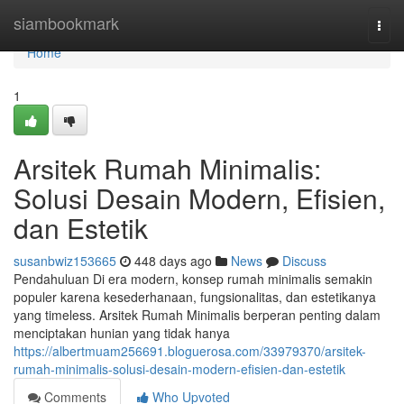
Home
siambookmark
Togg
navi
Home
1
Arsitek Rumah Minimalis:
Solusi Desain Modern, Efisien,
dan Estetik
susanbwiz153665
448 days ago
News
Discuss
Pendahuluan Di era modern, konsep rumah minimalis semakin
populer karena kesederhanaan, fungsionalitas, dan estetikanya
yang timeless. Arsitek Rumah Minimalis berperan penting dalam
menciptakan hunian yang tidak hanya
https://albertmuam256691.bloguerosa.com/33979370/arsitek-
rumah-minimalis-solusi-desain-modern-efisien-dan-estetik
Comments
Who Upvoted