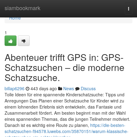
Home
siambookmark
Togg
navi
Home
1
Abenteuer trifft GPS in: GPS-
Schatzsuchen – die moderne
Schatzsuche.
billap6296
443 days ago
News
Discuss
Tolle Ideen für eine spannende Kinderschatzsuche: Tipps und
Anregungen Das Planen einer Schatzsuche für Kinder wird zu
einem lohnenden Erlebnis sich entwickeln, das Fantasie und
Zusammenarbeit fördert. Am besten beginnt man mit der Wahl
eines spannenden Themas, das die jungen Teilnehmer motiviert.
Danach ist es wichtig eine Route zu planen,
https://die-besten-
schatzsuchen-f94578.luwebs.com/35870151/warum-klassische-