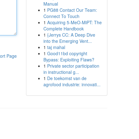
Manual
1
PG88 Contact Our Team:
Connect To Touch
1
Acquiring 5-MeO-MiPT: The
Complete Handbook
1
{Jerrys CC: A Deep Dive
into the Emerging Vent...
1
taj mahal
1
Good11bd copyright
ort Page
Bypass: Exploiting Flaws?
1
Private sector participation
in instructional g...
1
De toekomst van de
agrofood industrie: innovati...