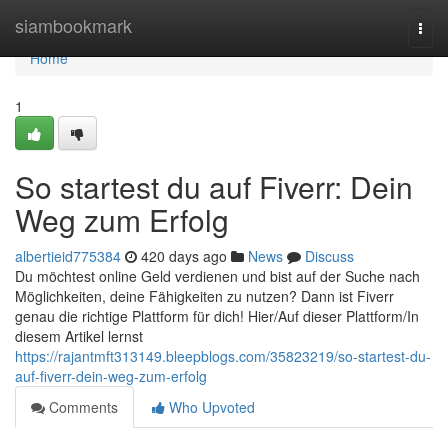
Home
siambookmark
Togg
navi
Home
1
So startest du auf Fiverr: Dein
Weg zum Erfolg
albertieid775384
420 days ago
News
Discuss
Du möchtest online Geld verdienen und bist auf der Suche nach
Möglichkeiten, deine Fähigkeiten zu nutzen? Dann ist Fiverr
genau die richtige Plattform für dich! Hier/Auf dieser Plattform/In
diesem Artikel lernst
https://rajantmft313149.bleepblogs.com/35823219/so-startest-du-
auf-fiverr-dein-weg-zum-erfolg
Comments
Who Upvoted