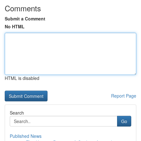
Comments
Submit a Comment
No HTML
HTML is disabled
Report Page
Search
Go
Published News