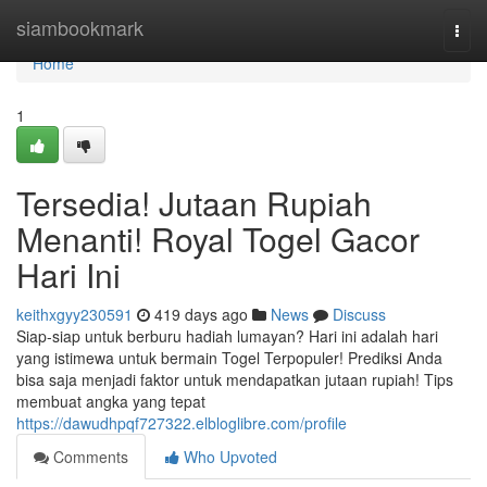
Home
siambookmark
Togg
navi
Home
1
Tersedia! Jutaan Rupiah
Menanti! Royal Togel Gacor
Hari Ini
keithxgyy230591
419 days ago
News
Discuss
Siap-siap untuk berburu hadiah lumayan? Hari ini adalah hari
yang istimewa untuk bermain Togel Terpopuler! Prediksi Anda
bisa saja menjadi faktor untuk mendapatkan jutaan rupiah! Tips
membuat angka yang tepat
https://dawudhpqf727322.elbloglibre.com/profile
Comments
Who Upvoted