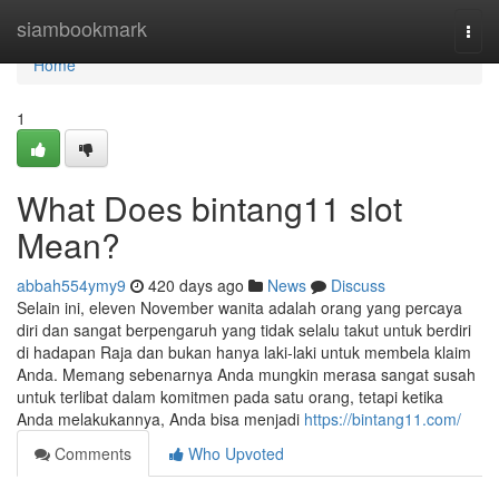
Home
siambookmark
Togg
navi
Home
1
What Does bintang11 slot
Mean?
abbah554ymy9
420 days ago
News
Discuss
Selain ini, eleven November wanita adalah orang yang percaya
diri dan sangat berpengaruh yang tidak selalu takut untuk berdiri
di hadapan Raja dan bukan hanya laki-laki untuk membela klaim
Anda. Memang sebenarnya Anda mungkin merasa sangat susah
untuk terlibat dalam komitmen pada satu orang, tetapi ketika
Anda melakukannya, Anda bisa menjadi
https://bintang11.com/
Comments
Who Upvoted