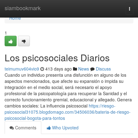
Home
siambookmark
Togg
navi
Home
1
Los psicosociales Diarios
teimumuv604vio9
413 days ago
News
Discuss
Cuando un individuo presenta una disfunción en alguno de los
aspectos mencionados, que afecte su expansión o impida su
integración en el medio social, será necesario el apoyo
profesional de la psicopatología para recuperar la Sanidad y el
correcto funcionamiento gremial, educacional y allegado. Genera
cambios sociales: La influencia psicosocial
https://riesgo-
psicosocial31075.blogdomago.com/34506036/bateria-de-riesgo-
psicosocial-bogota-para-tontos
Comments
Who Upvoted