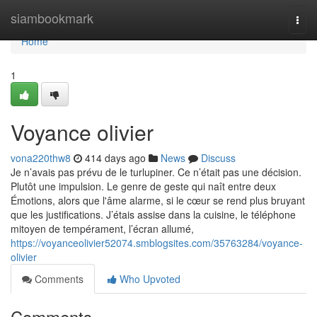
Home
siambookmark
Togg
navi
Home
1
Voyance olivier
vona220thw8
414 days ago
News
Discuss
Je n’avais pas prévu de le turlupiner. Ce n’était pas une décision.
Plutôt une impulsion. Le genre de geste qui naît entre deux
Émotions, alors que l'âme alarme, si le cœur se rend plus bruyant
que les justifications. J’étais assise dans la cuisine, le téléphone
mitoyen de tempérament, l’écran allumé,
https://voyanceolivier52074.smblogsites.com/35763284/voyance-
olivier
Comments
Who Upvoted
Comments