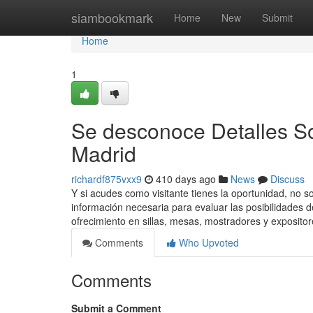
Home
siambookmark
Home
New
Submit
Home
1
Se desconoce Detalles So
Madrid
richardf875vxx9
410 days ago
News
Discuss
Y si acudes como visitante tienes la oportunidad, no so
información necesaria para evaluar las posibilidades 
ofrecimiento en sillas, mesas, mostradores y expositor
Comments
Who Upvoted
Comments
Submit a Comment