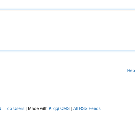
Rep
d
|
Top Users
| Made with
Kliqqi CMS
|
All RSS Feeds