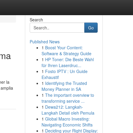
Search
Go
Published News
1
Boost Your Content:
ema
Software & Strategy Guide
1
HP Toner: Die Beste Wahl
für Ihren Laserdruc...
1
Fosto IPTV : Un Guide
Exhaustif
ner la
1
Identifying the Trusted
 amplia
Money Planner in SA
1
The important overview to
transforming service ...
1
Dewa212: Langkah-
Langkah Detail oleh Pemula
1
Global Macro Investing:
Navigating Economic Shifts
1
Deciding your Right Display: