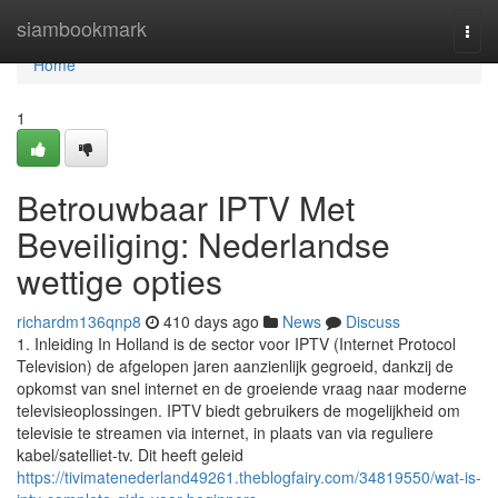
Home
siambookmark
Togg
navi
Home
1
Betrouwbaar IPTV Met
Beveiliging: Nederlandse
wettige opties
richardm136qnp8
410 days ago
News
Discuss
1. Inleiding In Holland is de sector voor IPTV (Internet Protocol
Television) de afgelopen jaren aanzienlijk gegroeid, dankzij de
opkomst van snel internet en de groeiende vraag naar moderne
televisieoplossingen. IPTV biedt gebruikers de mogelijkheid om
televisie te streamen via internet, in plaats van via reguliere
kabel/satelliet-tv. Dit heeft geleid
https://tivimatenederland49261.theblogfairy.com/34819550/wat-is-