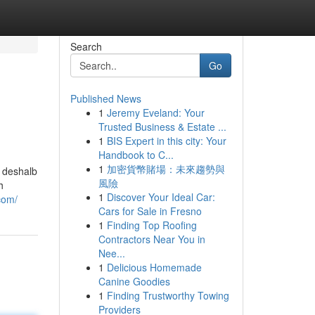
Search
Go
Published News
1
Jeremy Eveland: Your
Trusted Business & Estate ...
1
BIS Expert in this city: Your
Handbook to C...
1
加密貨幣賭場：未來趨勢與
 deshalb
風險
h
1
Discover Your Ideal Car:
com/
Cars for Sale in Fresno
1
Finding Top Roofing
Contractors Near You in
Nee...
1
Delicious Homemade
Canine Goodies
1
Finding Trustworthy Towing
Providers