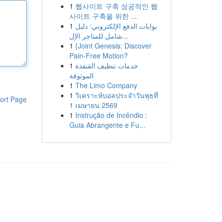
1
웹사이트 구축 성공적인 웹
사이트 구축을 위한 ...
1
بوابات الدفع الإلكتروني: دليل
شامل للمتاجر الإل...
1
{Joint Genesis: Discover
Pain-Free Motion?
1
خدمات تنظيف القنفذة
الموثوقة
1
The Limo Company
1
วิเคราะห์บอลประจำวันพุธที่
ort Page
1 เมษายน 2569
1
Instrução de Incêndio :
Guia Abrangente e Fu...