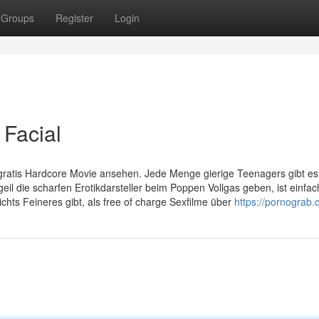
Groups
Register
Login
 Facial
 gratis Hardcore Movie ansehen. Jede Menge gierige Teenagers gibt es
geil die scharfen Erotikdarsteller beim Poppen Vollgas geben, ist einfac
chts Feineres gibt, als free of charge Sexfilme über
https://pornograb.