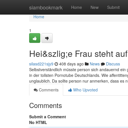
Home
siambookmark
Home
New
Submit
Home
1
Hei&szlig;e Frau steht auf
silasd221sjy9
408 days ago
News
Discuss
Selbstverständlich müsste person sich andauernd ein
in der tollsten Pornotube Deutschlands. Wie affentitten
unglaublich. Da sollte person nur anmerken, dass es ni
Comments
Who Upvoted
Comments
Submit a Comment
No HTML