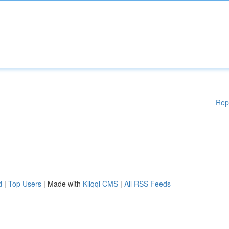
Rep
d
|
Top Users
| Made with
Kliqqi CMS
|
All RSS Feeds