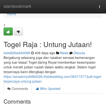
Home
siambookmark
Togg
navi
Home
1
Togel Raja : Untung Jutaan!
estelletfso640098
409 days ago
News
Discuss
Bergabung sekarang juga dan rasakan sensasi kemenangan
yang luar biasa! Togel daring Royal memberikan kesempatan
untuk meraih jutaan rupiah dalam waktu singkat. Sistem togel
terpercaya kami dilengkapi dengan
https://amaannyzb984326.theideasblog.com/36371577/judi-togel-
terpercaya-untung-jutaan
Comments
Who Upvoted
Comments