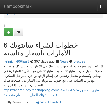
Home
siambookmark
Togg
navi
Home
1
6 خطوات لشراء سايتوتك
الامارات بأسعار مناسبة
heinrichj406has3
397 days ago
News
Discuss
إذا كنت تود معرفة شراء حبوب سايتوتك في الامارات، فإليك كل ما تحتاج
معرفته حول حبوب سايتوتك. حبوب سايتوتك هي من الأدوية المتوفرة في
أبوظبي وتُستخدم بشكل رئيسي في إتمام الإجهاض في المراحل المبكرة.
مع تزايد الطلب على بيع حبوب سايتوتك في الامارات، أصبحت هناك
العديد من المتاجر الإلكترونية
https://andrefuhqy.thechapblog.com/34263647/7-طرق-للحصول-
على-سايتوتك-الامارات-بأسعار-منخفضة
Comments
Who Upvoted