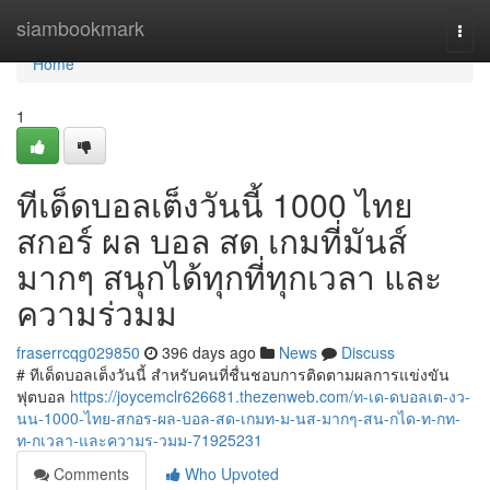
Home
siambookmark
Togg
navi
Home
1
ทีเด็ดบอลเต็งวันนี้ 1000 ไทย
สกอร์ ผล บอล สด เกมที่มันส์
มากๆ สนุกได้ทุกที่ทุกเวลา และ
ความร่วมม
fraserrcqg029850
396 days ago
News
Discuss
# ทีเด็ดบอลเต็งวันนี้ สำหรับคนที่ชื่นชอบการติดตามผลการแข่งขัน
ฟุตบอล
https://joycemclr626681.thezenweb.com/ท-เด-ดบอลเต-งว-
นน-1000-ไทย-สกอร-ผล-บอล-สด-เกมท-ม-นส-มากๆ-สน-กได-ท-กท-
ท-กเวลา-และความร-วมม-71925231
Comments
Who Upvoted