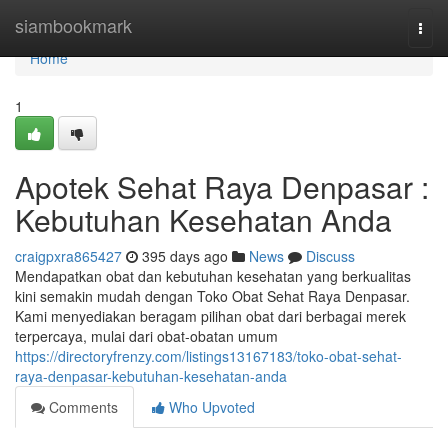
Home
siambookmark
Togg
navi
Home
1
Apotek Sehat Raya Denpasar :
Kebutuhan Kesehatan Anda
craigpxra865427
395 days ago
News
Discuss
Mendapatkan obat dan kebutuhan kesehatan yang berkualitas
kini semakin mudah dengan Toko Obat Sehat Raya Denpasar.
Kami menyediakan beragam pilihan obat dari berbagai merek
terpercaya, mulai dari obat-obatan umum
https://directoryfrenzy.com/listings13167183/toko-obat-sehat-
raya-denpasar-kebutuhan-kesehatan-anda
Comments
Who Upvoted