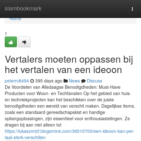
Home
siambookmark
Togg
navi
Home
1
Vertalers moeten oppassen bij
het vertalen van een ideoon
peterrc8494
395 days ago
News
Discuss
De Voordelen van Alledaagse Benodigdheden: Must-Have
Producten voor Woon- en Techfanaten Op het gebied van huis-
en techniekprojecten kan het beschikken over de juiste
benodigdheden een wereld van verschil maken. Dagelijkse items,
zoals een standaard gereedschapskist en handige
opbergoplossingen, zijn essentieel voor enthousiastelingen. Ze
dragen bij aan niet alleen tot
https://lukaszmtzf.blogsmine.com/36510700/een-ideoon-kan-per-
taal-sterk-verschillen