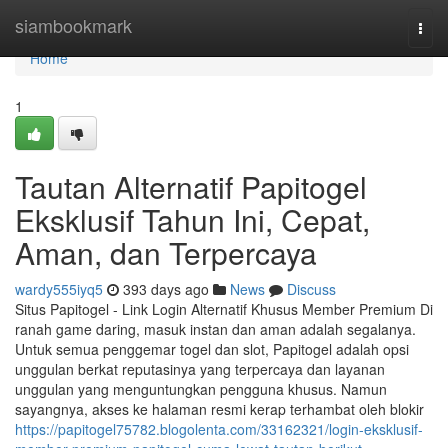
Home
siambookmark
Togg
navi
Home
1
Tautan Alternatif Papitogel
Eksklusif Tahun Ini, Cepat,
Aman, dan Terpercaya
wardy555iyq5
393 days ago
News
Discuss
Situs Papitogel - Link Login Alternatif Khusus Member Premium Di
ranah game daring, masuk instan dan aman adalah segalanya.
Untuk semua penggemar togel dan slot, Papitogel adalah opsi
unggulan berkat reputasinya yang terpercaya dan layanan
unggulan yang menguntungkan pengguna khusus. Namun
sayangnya, akses ke halaman resmi kerap terhambat oleh blokir
https://papitogel75782.blogolenta.com/33162321/login-eksklusif-