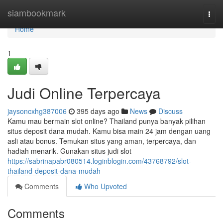
Home
siambookmark
Togg
navi
Home
1
Judi Online Terpercaya
jaysoncxhg387006
395 days ago
News
Discuss
Kamu mau bermain slot online? Thailand punya banyak pilihan
situs deposit dana mudah. Kamu bisa main 24 jam dengan uang
asli atau bonus. Temukan situs yang aman, terpercaya, dan
hadiah menarik. Gunakan situs judi slot
https://sabrinapabr080514.loginblogin.com/43768792/slot-
thailand-deposit-dana-mudah
Comments
Who Upvoted
Comments