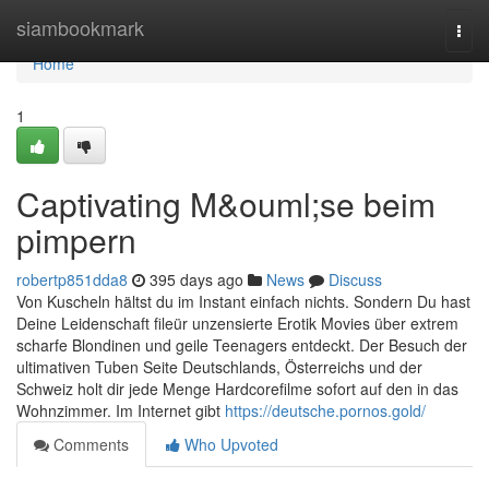
Home
siambookmark
Togg
navi
Home
1
Captivating M&ouml;se beim
pimpern
robertp851dda8
395 days ago
News
Discuss
Von Kuscheln hältst du im Instant einfach nichts. Sondern Du hast
Deine Leidenschaft fileür unzensierte Erotik Movies über extrem
scharfe Blondinen und geile Teenagers entdeckt. Der Besuch der
ultimativen Tuben Seite Deutschlands, Österreichs und der
Schweiz holt dir jede Menge Hardcorefilme sofort auf den in das
Wohnzimmer. Im Internet gibt
https://deutsche.pornos.gold/
Comments
Who Upvoted