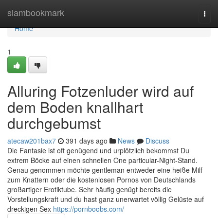
Home
siambookmark
Togg
navi
Home
1
Alluring Fotzenluder wird auf
dem Boden knallhart
durchgebumst
atecaw201bax7
391 days ago
News
Discuss
Die Fantasie ist oft genügend und urplötzlich bekommst Du
extrem Böcke auf einen schnellen One particular-Night-Stand.
Genau genommen möchte gentleman entweder eine heiße Milf
zum Knattern oder die kostenlosen Pornos von Deutschlands
großartiger Erotiktube. Sehr häufig genügt bereits die
Vorstellungskraft und du hast ganz unerwartet völlig Gelüste auf
dreckigen Sex
https://pornboobs.com/