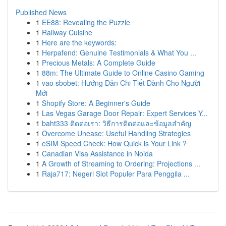
Published News
1
EE88: Revealing the Puzzle
1
Railway Cuisine
1
Here are the keywords:
1
Herpafend: Genuine Testimonials & What You ...
1
Precious Metals: A Complete Guide
1
88m: The Ultimate Guide to Online Casino Gaming
1
vao sbobet: Hướng Dẫn Chi Tiết Dành Cho Người
Mới
1
Shopify Store: A Beginner's Guide
1
Las Vegas Garage Door Repair: Expert Services Y...
1
baht333 ติดต่อเรา: วิธีการติดต่อและข้อมูลสำคัญ
1
Overcome Unease: Useful Handling Strategies
1
eSIM Speed Check: How Quick is Your Link ?
1
Canadian Visa Assistance in Noida
1
A Growth of Streaming to Ordering: Projections ...
1
Raja717: Negeri Slot Populer Para Penggila ...