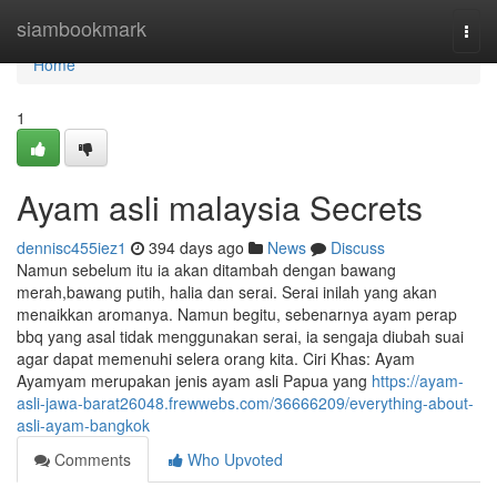
Home
siambookmark
Togg
navi
Home
1
Ayam asli malaysia Secrets
dennisc455iez1
394 days ago
News
Discuss
Namun sebelum itu ia akan ditambah dengan bawang
merah,bawang putih, halia dan serai. Serai inilah yang akan
menaikkan aromanya. Namun begitu, sebenarnya ayam perap
bbq yang asal tidak menggunakan serai, ia sengaja diubah suai
agar dapat memenuhi selera orang kita. Ciri Khas: Ayam
Ayamyam merupakan jenis ayam asli Papua yang
https://ayam-
asli-jawa-barat26048.frewwebs.com/36666209/everything-about-
asli-ayam-bangkok
Comments
Who Upvoted