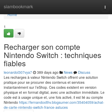
Home
siambookmark
Togg
navi
Home
1
Recharger son compte
Nintendo Switch : techniques
fiables
leonardol307vya7
389 days ago
News
Discuss
Les recharges à valeur Nintendo Switch offrent une solution
pratique pour se procurer des contenus et services
instantanément sur l’eShop. Ces codes existent en version
physique et en format digital, avec une activation immédiate. Le
code est à usage unique et, une fois activé, il est lié au compte
Nintendo
https://fernandoxlthv.blogsumer.com/35404059/achat-
de-carte-nintendo-switch-france-astuces