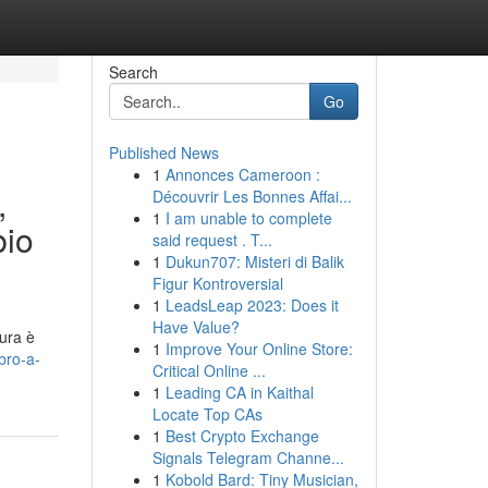
Search
Go
Published News
1
Annonces Cameroon :
,
Découvrir Les Bonnes Affai...
1
I am unable to complete
bio
said request . T...
1
Dukun707: Misteri di Balik
Figur Kontroversial
1
LeadsLeap 2023: Does it
Have Value?
cura è
1
Improve Your Online Store:
bro-a-
Critical Online ...
1
Leading CA in Kaithal
Locate Top CAs
1
Best Crypto Exchange
Signals Telegram Channe...
1
Kobold Bard: Tiny Musician,