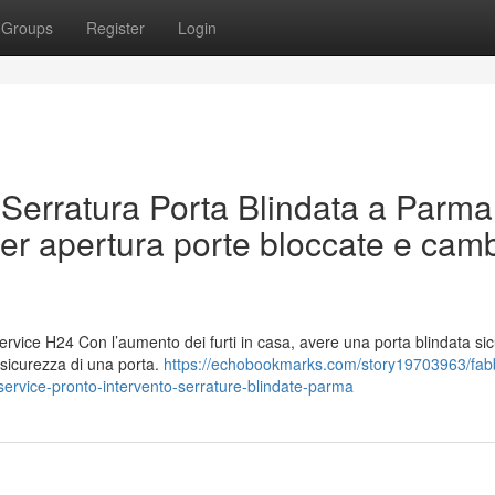
Groups
Register
Login
 Serratura Porta Blindata a Parma
per apertura porte bloccate e cam
rvice H24 Con l’aumento dei furti in casa, avere una porta blindata si
 sicurezza di una porta.
https://echobookmarks.com/story19703963/fab
service-pronto-intervento-serrature-blindate-parma