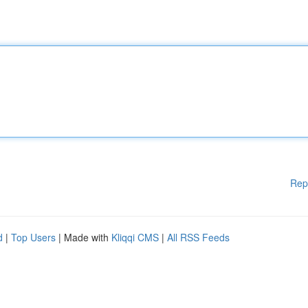
Rep
d
|
Top Users
| Made with
Kliqqi CMS
|
All RSS Feeds