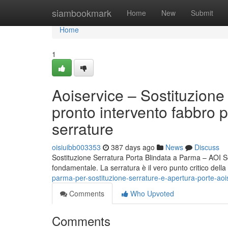
Home
siambookmark
Home
New
Submit
Home
1
Aoiservice – Sostituzione
pronto intervento fabbro 
serrature
oisiuibb003353
387 days ago
News
Discuss
Sostituzione Serratura Porta Blindata a Parma – AOI Se
fondamentale. La serratura è il vero punto critico della
parma-per-sostituzione-serrature-e-apertura-porte-aoi
Comments
Who Upvoted
Comments