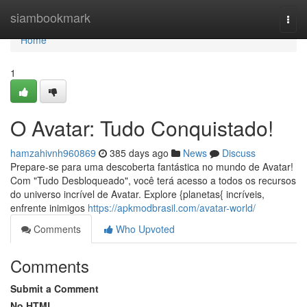
Home
siambookmark
Togg
navi
Home
1
O Avatar: Tudo Conquistado!
hamzahivnh960869
385 days ago
News
Discuss
Prepare-se para uma descoberta fantástica no mundo de Avatar!
Com "Tudo Desbloqueado", você terá acesso a todos os recursos
do universo incrível de Avatar. Explore {planetas{ incríveis,
enfrente inimigos
https://apkmodbrasil.com/avatar-world/
Comments
Who Upvoted
Comments
Submit a Comment
No HTML