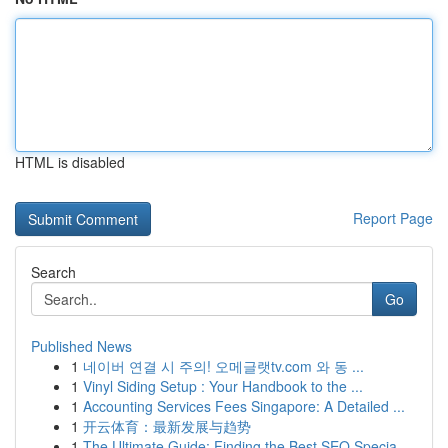
HTML is disabled
Report Page
Search
Go
Published News
1
네이버 연결 시 주의! 오메글랫tv.com 와 동 ...
1
Vinyl Siding Setup : Your Handbook to the ...
1
Accounting Services Fees Singapore: A Detailed ...
1
开云体育：最新发展与趋势
1
The Ultimate Guide: Finding the Best SEO Specia...