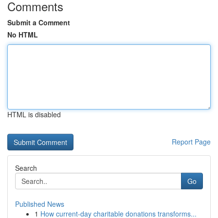
Comments
Submit a Comment
No HTML
HTML is disabled
Report Page
Search
Go
Published News
1
How current-day charitable donations transforms...