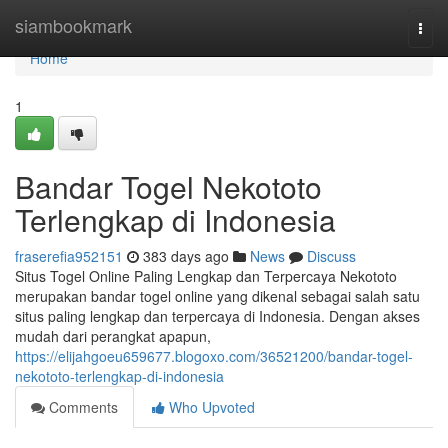
Home
siambookmark
Togg
navi
Home
1
Bandar Togel Nekototo
Terlengkap di Indonesia
fraserefia952151
383 days ago
News
Discuss
Situs Togel Online Paling Lengkap dan Terpercaya Nekototo
merupakan bandar togel online yang dikenal sebagai salah satu
situs paling lengkap dan terpercaya di Indonesia. Dengan akses
mudah dari perangkat apapun,
https://elijahgoeu659677.blogoxo.com/36521200/bandar-togel-
nekototo-terlengkap-di-indonesia
Comments
Who Upvoted