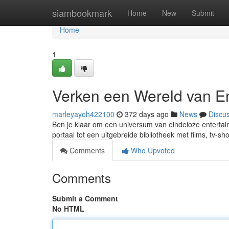
Home
siambookmark
Home
New
Submit
Home
1
Verken een Wereld van E
marleyayoh422100
372 days ago
News
Discu
Ben je klaar om een universum van eindeloze entertai
portaal tot een uitgebreide bibliotheek met films, tv-
Comments
Who Upvoted
Comments
Submit a Comment
No HTML