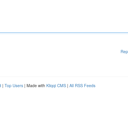
Rep
d
|
Top Users
| Made with
Kliqqi CMS
|
All RSS Feeds