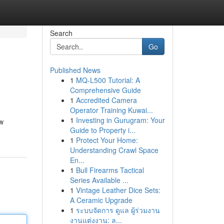
Search
Go
Published News
1
MQ-L500 Tutorial: A
Comprehensive Guide
1
Accredited Camera
Operator Training Kuwai...
1
Investing in Gurugram: Your
uw
Guide to Property i...
1
Protect Your Home:
Understanding Crawl Space
En...
1
Bull Firearms Tactical
Series Available ...
1
Vintage Leather Dice Sets:
A Ceramic Upgrade
1
ระบบจัดการ ดูแล ผู้ร่วมงาน
งานแต่งงาน: ล...