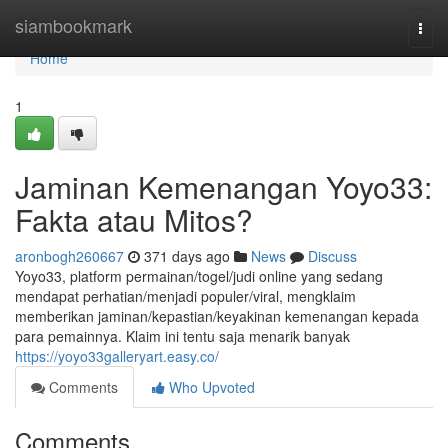
Home
siambookmark
Togg
navi
Home
1
Jaminan Kemenangan Yoyo33:
Fakta atau Mitos?
aronbogh260667
371 days ago
News
Discuss
Yoyo33, platform permainan/togel/judi online yang sedang
mendapat perhatian/menjadi populer/viral, mengklaim
memberikan jaminan/kepastian/keyakinan kemenangan kepada
para pemainnya. Klaim ini tentu saja menarik banyak
https://yoyo33galleryart.easy.co/
Comments
Who Upvoted
Comments