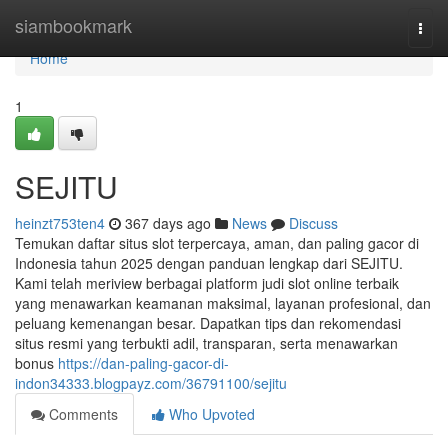
Home
siambookmark
Togg
navi
Home
1
SEJITU
heinzt753ten4
367 days ago
News
Discuss
Temukan daftar situs slot terpercaya, aman, dan paling gacor di
Indonesia tahun 2025 dengan panduan lengkap dari SEJITU.
Kami telah meriview berbagai platform judi slot online terbaik
yang menawarkan keamanan maksimal, layanan profesional, dan
peluang kemenangan besar. Dapatkan tips dan rekomendasi
situs resmi yang terbukti adil, transparan, serta menawarkan
bonus
https://dan-paling-gacor-di-
indon34333.blogpayz.com/36791100/sejitu
Comments
Who Upvoted