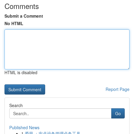
Comments
Submit a Comment
No HTML
HTML is disabled
Report Page
Search
Go
Published News
1
爱思 ：安卓设备管理必备工具