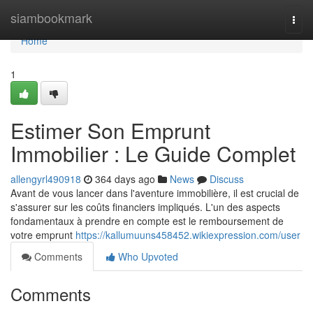
Home
siambookmark
Togg
navi
Home
1
Estimer Son Emprunt
Immobilier : Le Guide Complet
allengyrl490918
364 days ago
News
Discuss
Avant de vous lancer dans l'aventure immobilière, il est crucial de
s'assurer sur les coûts financiers impliqués. L'un des aspects
fondamentaux à prendre en compte est le remboursement de
votre emprunt
https://kallumuuns458452.wikiexpression.com/user
Comments
Who Upvoted
Comments