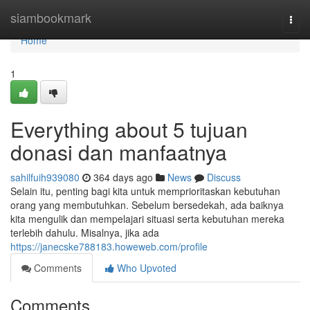
Home
siambookmark
Togg
navi
Home
1
Everything about 5 tujuan
donasi dan manfaatnya
sahilfuih939080
364 days ago
News
Discuss
Selain itu, penting bagi kita untuk memprioritaskan kebutuhan
orang yang membutuhkan. Sebelum bersedekah, ada baiknya
kita mengulik dan mempelajari situasi serta kebutuhan mereka
terlebih dahulu. Misalnya, jika ada
https://janecske788183.howeweb.com/profile
Comments
Who Upvoted
Comments