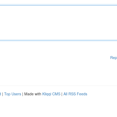
Rep
d
|
Top Users
| Made with
Kliqqi CMS
|
All RSS Feeds