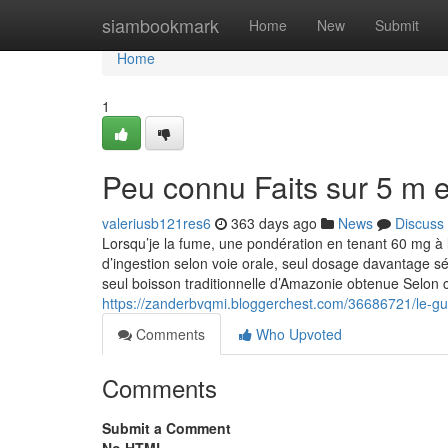
Home
siambookmark
Home
New
Submit
Home
1
Peu connu Faits sur 5 m e
valeriusb121res6
363 days ago
News
Discuss
Lorsqu’je la fume, une pondération en tenant 60 mg à l
d’ingestion selon voie orale, seul dosage davantage sé
seul boisson traditionnelle d’Amazonie obtenue Selon
https://zanderbvqmi.bloggerchest.com/36686721/le-gui
Comments
Who Upvoted
Comments
Submit a Comment