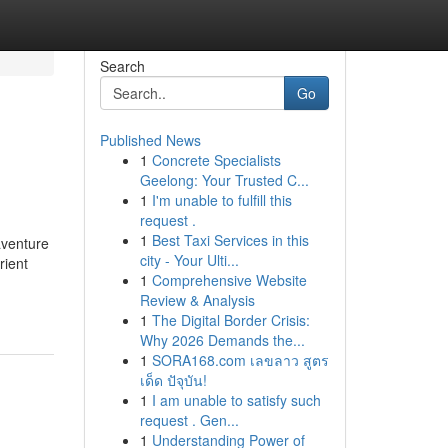
Search
Go
Published News
1
Concrete Specialists
Geelong: Your Trusted C...
1
I'm unable to fulfill this
request .
1
Best Taxi Services in this
aventure
city - Your Ulti...
rient
1
Comprehensive Website
Review & Analysis
1
The Digital Border Crisis:
Why 2026 Demands the...
1
SORA168.com เลขลาว สูตร
เด็ด ปัจุบัน!
1
I am unable to satisfy such
request . Gen...
1
Understanding Power of