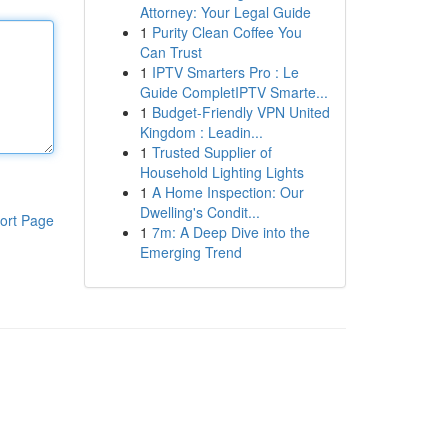
Attorney: Your Legal Guide
1
Purity Clean Coffee You
Can Trust
1
IPTV Smarters Pro : Le
Guide CompletIPTV Smarte...
1
Budget-Friendly VPN United
Kingdom : Leadin...
1
Trusted Supplier of
Household Lighting Lights
1
A Home Inspection: Our
Dwelling's Condit...
ort Page
1
7m: A Deep Dive into the
Emerging Trend