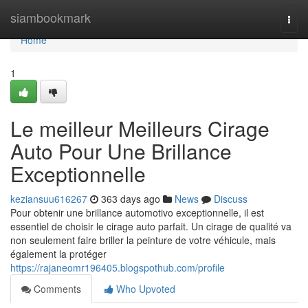
Home
siambookmark
Togg
navi
Home
1
Le meilleur Meilleurs Cirage
Auto Pour Une Brillance
Exceptionnelle
keziansuu616267
363 days ago
News
Discuss
Pour obtenir une brillance automotivo exceptionnelle, il est
essentiel de choisir le cirage auto parfait. Un cirage de qualité va
non seulement faire briller la peinture de votre véhicule, mais
également la protéger
https://rajaneomr196405.blogspothub.com/profile
Comments
Who Upvoted