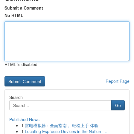
Submit a Comment
No HTML
HTML is disabled
Report Page
Search
Go
Published News
1
雷电模拟器：全面指南， 轻松上手 体验
1
Locating Espresso Devices in the Nation - ...