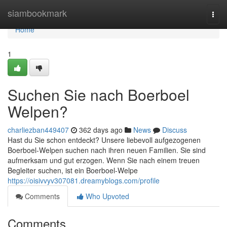
Home
siambookmark
Togg
navi
Home
1
Suchen Sie nach Boerboel
Welpen?
charliezban449407
362 days ago
News
Discuss
Hast du Sie schon entdeckt? Unsere liebevoll aufgezogenen
Boerboel-Welpen suchen nach ihren neuen Familien. Sie sind
aufmerksam und gut erzogen. Wenn Sie nach einem treuen
Begleiter suchen, ist ein Boerboel-Welpe
https://oisivvyv307081.dreamyblogs.com/profile
Comments
Who Upvoted
Comments