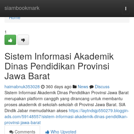
Home
siambookmark
Togg
navi
Home
1
Sistem Informasi Akademik
Dinas Pendidikan Provinsi
Jawa Barat
haimabnuk353028
360 days ago
News
Discuss
Sistem Informasi Akademik Dinas Pendidikan Provinsi Jawa Barat
merupakan platform canggih yang dirancang untuk membantu
proses akademik di sekolah-sekolah di Provinsi Jawa Barat. SIA
Dindik Jabar memudahkan akses
https://laytndsjp550279.bloggin-
ads.com/59148557/sistem-informasi-akademik-dinas-pendidikan-
provinsi-jawa-barat
Comments
Who Upvoted