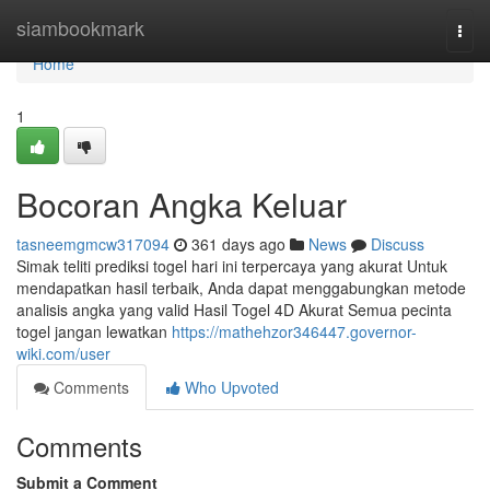
Home
siambookmark
Togg
navi
Home
1
Bocoran Angka Keluar
tasneemgmcw317094
361 days ago
News
Discuss
Simak teliti prediksi togel hari ini terpercaya yang akurat Untuk
mendapatkan hasil terbaik, Anda dapat menggabungkan metode
analisis angka yang valid Hasil Togel 4D Akurat Semua pecinta
togel jangan lewatkan
https://mathehzor346447.governor-
wiki.com/user
Comments
Who Upvoted
Comments
Submit a Comment