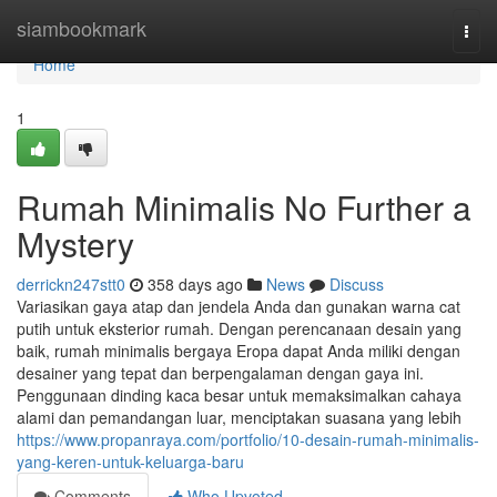
Home
siambookmark
Togg
navi
Home
1
Rumah Minimalis No Further a
Mystery
derrickn247stt0
358 days ago
News
Discuss
Variasikan gaya atap dan jendela Anda dan gunakan warna cat
putih untuk eksterior rumah. Dengan perencanaan desain yang
baik, rumah minimalis bergaya Eropa dapat Anda miliki dengan
desainer yang tepat dan berpengalaman dengan gaya ini.
Penggunaan dinding kaca besar untuk memaksimalkan cahaya
alami dan pemandangan luar, menciptakan suasana yang lebih
https://www.propanraya.com/portfolio/10-desain-rumah-minimalis-
yang-keren-untuk-keluarga-baru
Comments
Who Upvoted