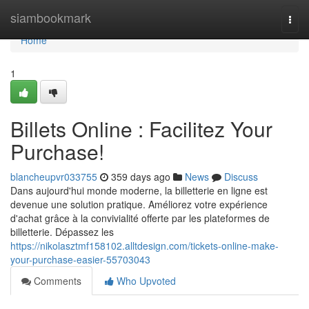
Home
siambookmark
Togg
navi
Home
1
Billets Online : Facilitez Your
Purchase!
blancheupvr033755
359 days ago
News
Discuss
Dans aujourd'hui monde moderne, la billetterie en ligne est
devenue une solution pratique. Améliorez votre expérience
d'achat grâce à la convivialité offerte par les plateformes de
billetterie. Dépassez les
https://nikolasztmf158102.alltdesign.com/tickets-online-make-
your-purchase-easier-55703043
Comments
Who Upvoted