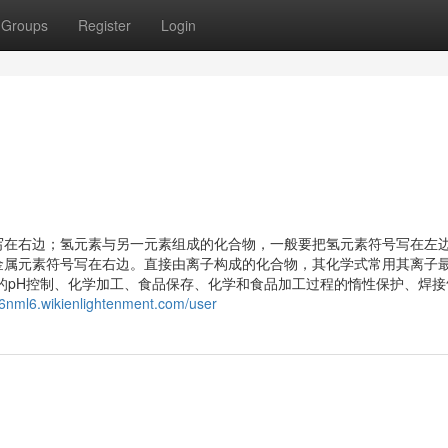
Groups
Register
Login
写在右边；氢元素与另一元素组成的化合物，一般要把氢元素符号写在左
金属元素符号写在右边。直接由离子构成的化合物，其化学式常用其离子
的pH控制、化学加工、食品保存、化学和食品加工过程的惰性保护、焊接
56nml6.wikienlightenment.com/user