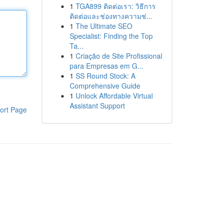
1
TGA899 ติดต่อเรา: วิธีการ
ติดต่อและช่องทางความช่...
1
The Ultimate SEO
Specialist: Finding the Top
Ta...
1
Criação de Site Profissional
para Empresas em G...
1
SS Round Stock: A
Comprehensive Guide
1
Unlock Affordable Virtual
Assistant Support
ort Page