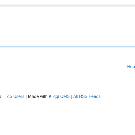
Rep
d
|
Top Users
| Made with
Kliqqi CMS
|
All RSS Feeds