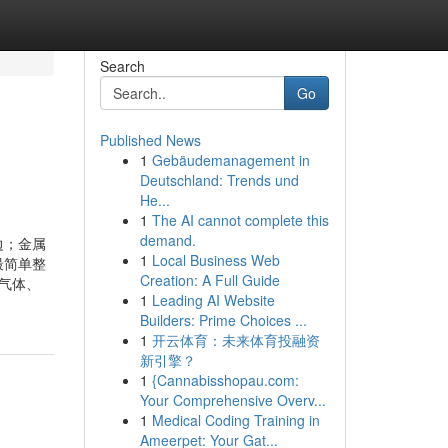
Search
Go
Published News
1
Gebäudemanagement in
Deutschland: Trends und
He...
1
The AI cannot complete this
demand.
边；金属
1
Local Business Web
最简单整
Creation: A Full Guide
气体、
1
Leading AI Website
Builders: Prime Choices ...
1
开云体育：未来体育投融资
新引擎？
1
{Cannabisshopau.com:
Your Comprehensive Overv...
1
Medical Coding Training in
Ameerpet: Your Gat...