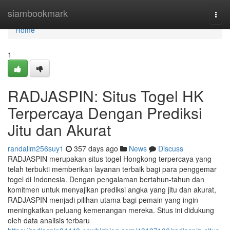
Home
siambookmark
Togg
navi
Home
1
RADJASPIN: Situs Togel HK
Terpercaya Dengan Prediksi
Jitu dan Akurat
randallm256suy1
357 days ago
News
Discuss
RADJASPIN merupakan situs togel Hongkong terpercaya yang
telah terbukti memberikan layanan terbaik bagi para penggemar
togel di Indonesia. Dengan pengalaman bertahun-tahun dan
komitmen untuk menyajikan prediksi angka yang jitu dan akurat,
RADJASPIN menjadi pilihan utama bagi pemain yang ingin
meningkatkan peluang kemenangan mereka. Situs ini didukung
oleh data analisis terbaru